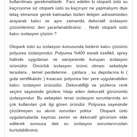
kullanılması gerekmektedir. Farz edelim ki otopark üstü su
kaçırıyorve siz otopark üstü su kaçırıyor ne yapmalıyım diye
telaş etmenize gerek kalmadan bizleri iletişim adresimizden
arayarak kalıcı ve aynı zamanda dekoratif izolasyon
çözümlerimiz den yararlanabilirsiniz. . Nedir otopark üstü
kalıcı izolasyon çözüm ?
Otopark üstü su izolasyon konusunda bizlerin kalıcı çözümü
polyurea izolasyondur. Polyurea %400 esnek özellikli, sprey
halinde uygulanan ve saniyesinde kuruyan izolasyon
ürünüdür. Ömürlük izolasyon ürünü olması sebebiyle
teraslara , temel perdelerine , çatılara , su depolarına ki (
gıda sertifikalıdır ) kısacası polyurea her yere uygulanabilen
kalıcı izolasyon ürünüdür. Dekoratifliği ve yüzlerce renk
seçimi sayesinde gözlere hitap eden dekoratif görünümlü
izolasyondur. Bu sebepten teras izolasyon sorunlarında en
çok kullanılan çok ilgi gören üründür. Polyurea sayesinde
çözülmeyen su akıntı sorunları yoktur. Otopark üstü
uygulamalarda kaymaz zemin ve dekoratif görünüm elde
edilerek sonsuza dek su izolasyon sorunlarınızdan
kurtulabilirsiniz.