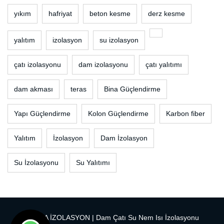
yıkım
hafriyat
beton kesme
derz kesme
yalıtım
izolasyon
su izolasyon
çatı izolasyonu
dam izolasyonu
çatı yalıtımı
dam akması
teras
Bina Güçlendirme
Yapı Güçlendirme
Kolon Güçlendirme
Karbon fiber
Yalıtım
İzolasyon
Dam İzolasyon
Su İzolasyonu
Su Yalıtımı
ADANA İZOLASYON | Dam Çatı Su Nem Isı İzolasyonu