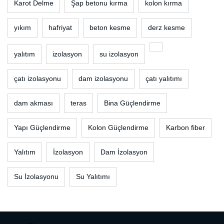
Karot Delme
Şap betonu kırma
kolon kırma
yıkım
hafriyat
beton kesme
derz kesme
yalıtım
izolasyon
su izolasyon
çatı izolasyonu
dam izolasyonu
çatı yalıtımı
dam akması
teras
Bina Güçlendirme
Yapı Güçlendirme
Kolon Güçlendirme
Karbon fiber
Yalıtım
İzolasyon
Dam İzolasyon
Su İzolasyonu
Su Yalıtımı