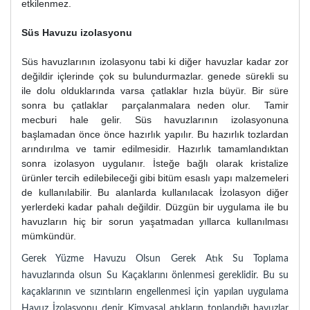
etkilenmez.
Süs Havuzu izolasyonu
Süs havuzlarının izolasyonu tabi ki diğer havuzlar kadar zor
değildir içlerinde çok su bulundurmazlar. genede sürekli su
ile dolu olduklarında varsa çatlaklar hızla büyür. Bir süre
sonra bu çatlaklar parçalanmalara neden olur. Tamir
mecburi hale gelir. Süs havuzlarının izolasyonuna
başlamadan önce önce hazırlık yapılır. Bu hazırlık tozlardan
arındırılma ve tamir edilmesidir. Hazırlık tamamlandıktan
sonra izolasyon uygulanır. İsteğe bağlı olarak kristalize
ürünler tercih edilebileceği gibi bitüm esaslı yapı malzemeleri
de kullanılabilir. Bu alanlarda kullanılacak İzolasyon diğer
yerlerdeki kadar pahalı değildir. Düzgün bir uygulama ile bu
havuzların hiç bir sorun yaşatmadan yıllarca kullanılması
mümkündür.
Gerek Yüzme Havuzu Olsun Gerek Atık Su Toplama
havuzlarında olsun Su Kaçaklarını önlenmesi gereklidir. Bu su
kaçaklarının ve sızıntıların engellenmesi için yapılan uygulama
Havuz İzolasyonu denir. Kimyasal atıkların toplandığı havuzlar