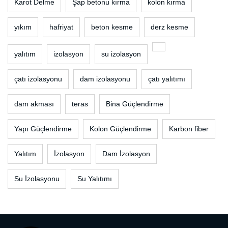
Karot Delme
Şap betonu kırma
kolon kırma
yıkım
hafriyat
beton kesme
derz kesme
yalıtım
izolasyon
su izolasyon
çatı izolasyonu
dam izolasyonu
çatı yalıtımı
dam akması
teras
Bina Güçlendirme
Yapı Güçlendirme
Kolon Güçlendirme
Karbon fiber
Yalıtım
İzolasyon
Dam İzolasyon
Su İzolasyonu
Su Yalıtımı