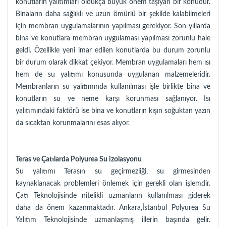
konutların yalıtımları oldukça büyük önem taşıyan bir konudur.
Binaların daha sağlıklı ve uzun ömürlü bir şekilde kalabilmeleri
için membran uygulamalarının yapılması gerekiyor. Son yıllarda
bina ve konutlara membran uygulaması yapılması zorunlu hale
geldi. Özellikle yeni imar edilen konutlarda bu durum zorunlu
bir durum olarak dikkat çekiyor. Membran uygulamaları hem ısı
hem de su yalıtımı konusunda uygulanan malzemeleridir.
Membranların su yalıtımında kullanılması işle birlikte bina ve
konutların su ve neme karşı korunması sağlanıyor. Isı
yalıtımındaki faktörü ise bina ve konutların kışın soğuktan yazın
da sıcaktan korunmalarını esas alıyor.
Teras ve Çatılarda Polyurea Su izolasyonu
Su yalıtımı Terasın su geçirmezliği, su girmesinden
kaynaklanacak problemleri önlemek için gerekli olan işlemdir.
Çatı Teknolojisinde nitelikli uzmanların kullanılması giderek
daha da önem kazanmaktadır. Ankara,İstanbul Polyurea Su
Yalıtım Teknolojisinde uzmanlaşmış illerin başında gelir.