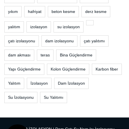
yıkım
hafriyat
beton kesme
derz kesme
yalıtım
izolasyon
su izolasyon
çatı izolasyonu
dam izolasyonu
çatı yalıtımı
dam akması
teras
Bina Güçlendirme
Yapı Güçlendirme
Kolon Güçlendirme
Karbon fiber
Yalıtım
İzolasyon
Dam İzolasyon
Su İzolasyonu
Su Yalıtımı