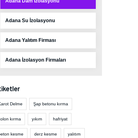
Adana Dam İzolasyonu
Adana Su İzolasyonu
Adana Yalıtım Firması
Adana İzolasyon Firmaları
iketler
Karot Delme
Şap betonu kırma
kolon kırma
yıkım
hafriyat
beton kesme
derz kesme
yalıtım