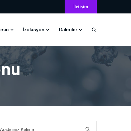
İletişim
rsin
İzolasyon
Galeriler
onu