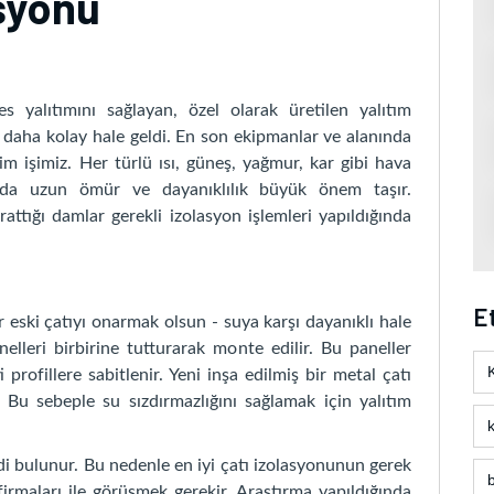
syonu
yalıtımını sağlayan, özel olarak üretilen yalıtım
ı daha kolay hale geldi. En son ekipmanlar ve alanında
m işimiz. Her türlü ısı, güneş, yağmur, kar gibi hava
rda uzun ömür ve dayanıklılık büyük önem taşır.
ttığı damlar gerekli izolasyon işlemleri yapıldığında
Et
er eski çatıyı onarmak olsun - suya karşı dayanıklı hale
nelleri birbirine tutturarak monte edilir. Bu paneller
i profillere sabitlenir. Yeni inşa edilmiş bir metal çatı
r. Bu sebeple su sızdırmazlığını sağlamak için yalıtım
şidi bulunur. Bu nedenle en iyi çatı izolasyonunun gerek
irmaları ile görüşmek gerekir. Araştırma yapıldığında