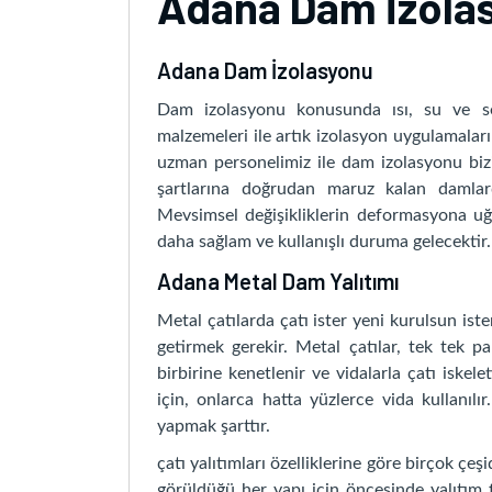
Adana Dam İzola
Adana Dam İzolasyonu
Dam izolasyonu konusunda ısı, su ve ses 
malzemeleri ile artık izolasyon uygulamalar
uzman personelimiz ile dam izolasyonu bizi
şartlarına doğrudan maruz kalan damla
Mevsimsel değişikliklerin deformasyona uğra
daha sağlam ve kullanışlı duruma gelecektir.
Adana Metal Dam Yalıtımı
Metal çatılarda çatı ister yeni kurulsun ist
getirmek gerekir. Metal çatılar, tek tek pa
birbirine kenetlenir ve vidalarla çatı iskelet
için, onlarca hatta yüzlerce vida kullanılı
yapmak şarttır.
çatı yalıtımları özelliklerine göre birçok çe
görüldüğü her yapı için öncesinde yalıtım f