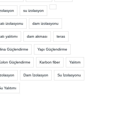
izolasyon
su izolasyon
çatı izolasyonu
dam izolasyonu
atı yalıtımı
dam akması
teras
Bina Güçlendirme
Yapı Güçlendirme
Kolon Güçlendirme
Karbon fiber
Yalıtım
İzolasyon
Dam İzolasyon
Su İzolasyonu
Su Yalıtımı