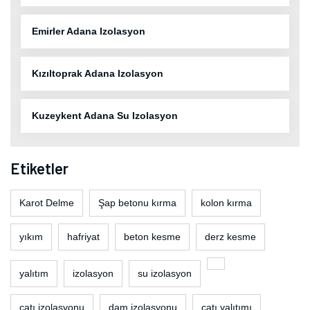
Emirler Adana Izolasyon
Kızıltoprak Adana Izolasyon
Kuzeykent Adana Su Izolasyon
Etiketler
Karot Delme
Şap betonu kırma
kolon kırma
yıkım
hafriyat
beton kesme
derz kesme
yalıtım
izolasyon
su izolasyon
çatı izolasyonu
dam izolasyonu
çatı yalıtımı