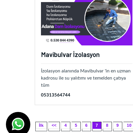
Mavibulvar İzolasyon
İzolasyon alanında Mavibulvar 'in en uzman
kadrosu ile su yalıtımı ve temelden çatıya
tüm
05313564744
İlk
<<
4
5
6
7
8
9
10