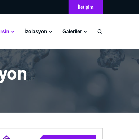
İletişim
rsin
İzolasyon
Galeriler
syon